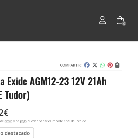
0
COMPARTIR:
ia Exide AGM12-23 12V 21Ah
E Tudor)
2
€
 de
envío
y de
pago
pueden variar el importe final del pedido.
o destacado