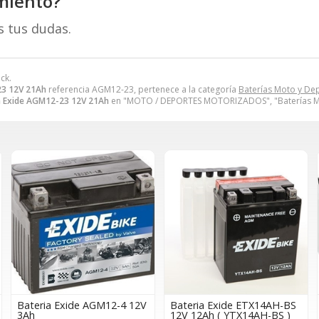
miento?
s tus dudas.
ck.
23 12V 21Ah
referencia AGM12-23, pertenece a la categoría
Baterías Moto y De
a Exide AGM12-23 12V 21Ah
en "MOTO / DEPORTES MOTORIZADOS", "Baterías Mo
Bateria Exide AGM12-4 12V
Bateria Exide ETX14AH-BS
3Ah
12V 12Ah ( YTX14AH-BS )