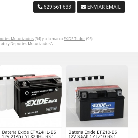
629 561 633
ENVIAR EMAIL
portes Motorizados
(94) y a la marca
EXIDE Tudor
(96).
to y Deportes Motorizados".
Bateria Exide ETX24HL-BS
Bateria Exide ETZ10-BS
12V 21Ah ( YTX24HL-BS )
12V 8.6Ah ( YTZ10-BS )