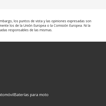
mbargo, los puntos de vista y las opiniones expresadas son
mente los de la Unión Europea o la Comisión Europea. Ni la
radas responsables de las mismas.
utomóvil
Baterías para moto