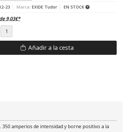
2-23
Marca:
EXIDE Tudor
EN STOCK
sde
9,03
€
*
Añadir a la cesta
350 amperios de intensidad y borne positivo a la