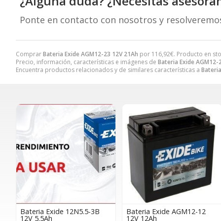
¿Alguna duda? ¿Necesitas asesora
Ponte en contacto con nosotros y resolveremo
Comprar
Bateria Exide AGM12-23 12V 21Ah
por
116,92
€
. Producto en sto
Precio, información, características e imágenes de
Bateria Exide AGM12-
Encuentra productos relacionados y de similares características a
Bateri
Bateria Exide 12N5.5-3B
Bateria Exide AGM12-12
12V 5.5Ah
12V 12Ah