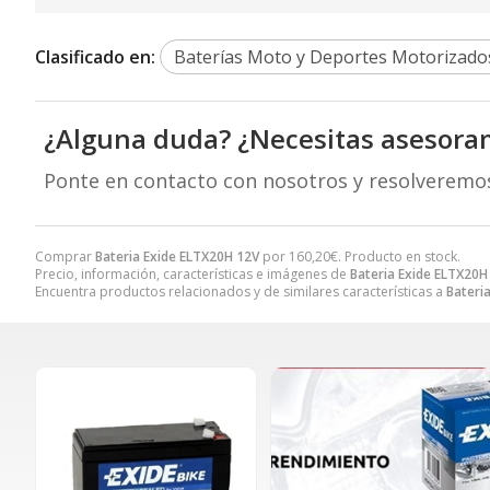
Clasificado en:
Baterías Moto y Deportes Motorizado
¿Alguna duda? ¿Necesitas asesora
Ponte en contacto con nosotros y resolveremo
Comprar
Bateria Exide ELTX20H 12V
por
160,20
€
. Producto en stock.
Precio, información, características e imágenes de
Bateria Exide ELTX20H
Encuentra productos relacionados y de similares características a
Bateri