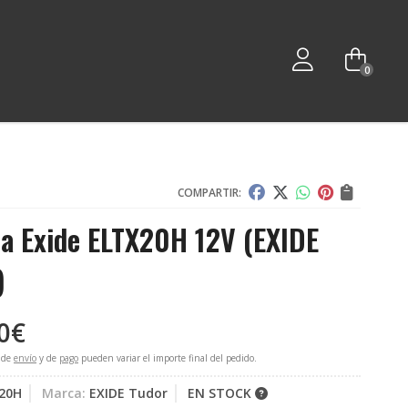
0
COMPARTIR:
ia Exide ELTX20H 12V
(EXIDE
)
0
€
 de
envío
y de
pago
pueden variar el importe final del pedido.
20H
Marca:
EXIDE Tudor
EN STOCK