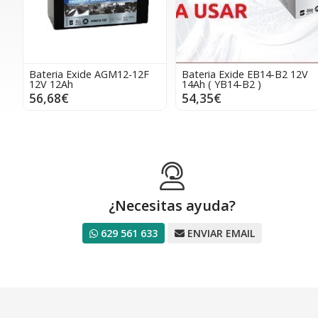
Bateria Exide AGM12-12F
Bateria Exide EB14-B2 12V
12V 12Ah
14Ah ( YB14-B2 )
56,68€
54,35€
¿Necesitas ayuda?
629 561 633
ENVIAR EMAIL