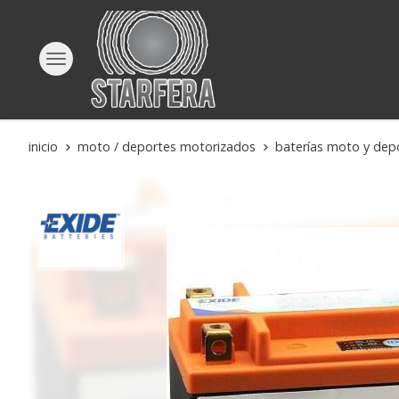
inicio
moto / deportes motorizados
baterías moto y dep