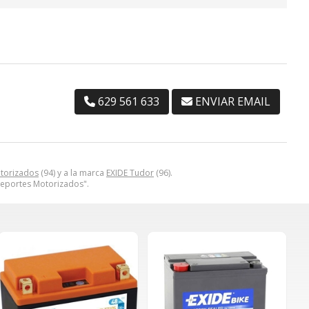
629 561 633
ENVIAR EMAIL
otorizados
(94) y a la marca
EXIDE Tudor
(96).
eportes Motorizados".