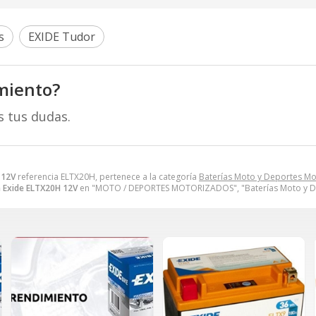
s
EXIDE Tudor
miento?
s tus dudas.
 12V
referencia ELTX20H, pertenece a la categoría
Baterías Moto y Deportes M
a Exide ELTX20H 12V
en "MOTO / DEPORTES MOTORIZADOS", "Baterías Moto y D