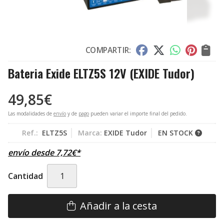
COMPARTIR:
Bateria Exide ELTZ5S 12V
(EXIDE Tudor)
49,85
€
Las modalidades de
envío
y de
pago
pueden variar el importe final del pedido.
Ref.:
ELTZ5S
Marca:
EXIDE Tudor
EN STOCK
envío desde
7,72
€
*
Cantidad
Añadir a la cesta