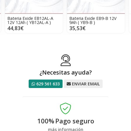
Bateria Exide EB12AL-A
Bateria Exide EB9-B 12V
12V 12Ah ( YB12AL-A )
9Ah ( YB9-B )
44,83€
35,53€
¿Necesitas ayuda?
629 561 633
ENVIAR EMAIL
100%
Pago seguro
más información